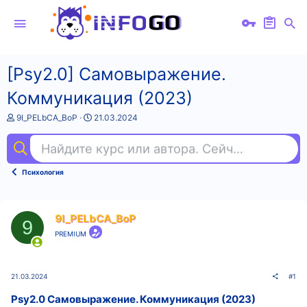
[Psy2.0] Самовыражение.
Коммуникация (2023)
А
Д
9I_PELbCA_BoP
21.03.2024
в
а
т
т
Найдите курс или автора. Сейчас ищут
исп
о
а
р
н
т
а
Психология
е
ч
м
а
ы
л
а
9I_PELbCA_BoP
9
PREMIUM
21.03.2024
#1
Psy2.0 Самовыражение. Коммуникация (2023)