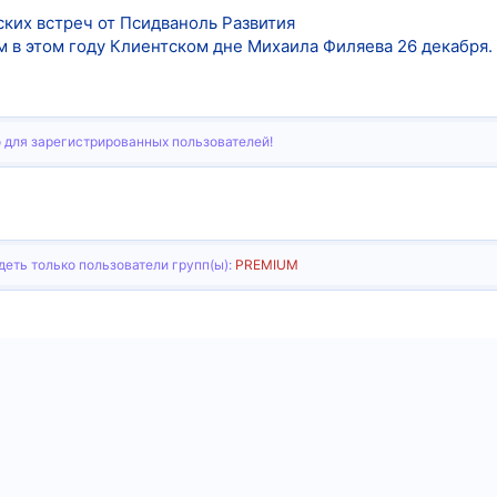
ских встреч от Псидваноль Развития
м в этом году Клиентском дне Михаила Филяева 26 декабря.
 для зарегистрированных пользователей!
еть только пользователи групп(ы):
PREMIUM
тронная почта
Ссылка