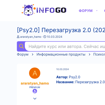
ФОРУМ
[Psy2.0] Перезагрузка 2.0 (20
А
Д
araratyan_hamo
10.03.2024
в
а
т
т
Найдите курс или автора. Сейчас 
о
а
р
н
Форум
Информационные продукты
Психо
т
а
е
ч
м
а
ы
л
10.03.2024
а
A
Автор:
Psy2.0
Название:
Перезагрузка 2.0
araratyan_hamo
PREMIUM
25.08.2022
550