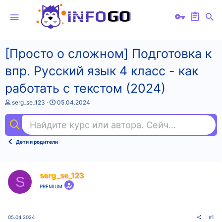
[Просто о сложном] Подготовка к
впр. Русский язык 4 класс - как
работать с текстом (2024)
А
Д
serg_se_123
05.04.2024
в
а
т
т
Найдите курс или автора. Сейчас ищут
фи
о
а
р
н
т
а
Дети и родители
е
ч
м
а
ы
л
а
serg_se_123
S
PREMIUM
05.04.2024
#1