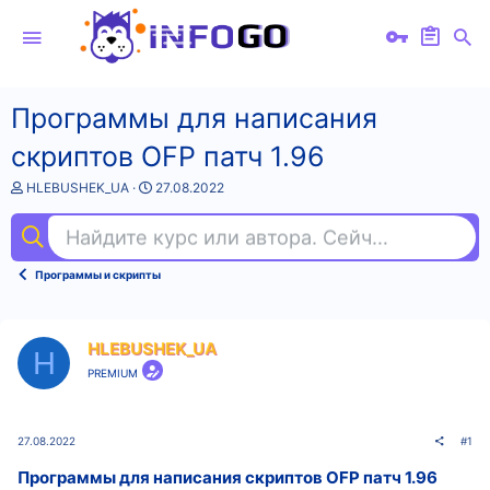
Программы для написания
скриптов OFP патч 1.96
А
Д
HLEBUSHEK_UA
27.08.2022
в
а
т
т
Найдите курс или автора. Сейчас ищут
фи
о
а
р
н
т
а
Программы и скрипты
е
ч
м
а
ы
л
а
HLEBUSHEK_UA
H
PREMIUM
27.08.2022
#1
Программы для написания скриптов OFP патч 1.96