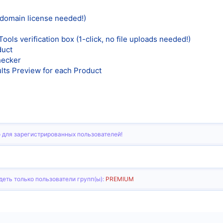
tidomain license needed!)
ls verification box (1-click, no file uploads needed!)
duct
hecker
lts Preview for each Product
 для зарегистрированных пользователей!
еть только пользователи групп(ы):
PREMIUM