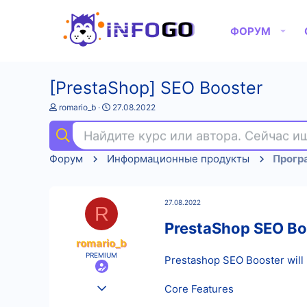
ФОРУМ
[PrestaShop] SEO Booster
А
Д
romario_b
27.08.2022
в
а
т
т
Найдите курс или автора. Сейчас 
о
а
р
н
Форум
Информационные продукты
Прогр
т
а
е
ч
м
а
ы
л
27.08.2022
а
R
PrestaShop SEO Bo
romario_b
PREMIUM
Prestashop SEO Booster will 
25.08.2022
Core Features
596