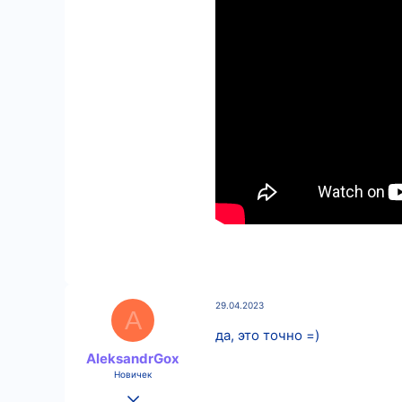
66
32
18
29.04.2023
A
да, это точно =)
AleksandrGox
Новичек
22.04.2023