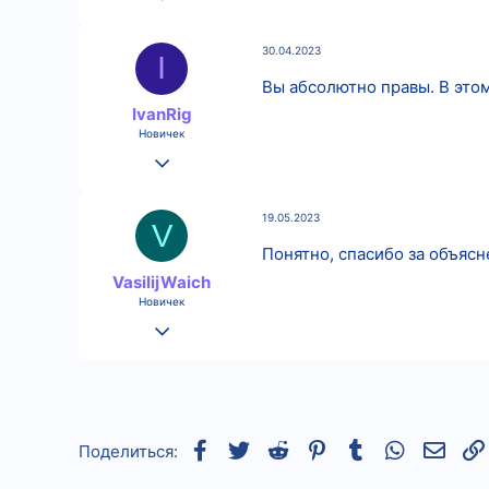
2
30.04.2023
0
I
Вы абсолютно правы. В этом
1
IvanRig
Новичек
23.04.2023
2
19.05.2023
1
V
Понятно, спасибо за объясн
3
VasilijWaich
Новичек
16.05.2023
3
0
1
Facebook
Twitter
Reddit
Pinterest
Tumblr
WhatsApp
Элек
Поделиться: