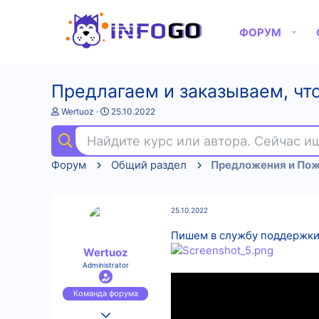
ФОРУМ
Предлагаем и заказываем, что
А
Д
Wertuoz
25.10.2022
в
а
т
т
Найдите курс или автора. Сейчас 
о
а
р
н
Форум
Общий раздел
Предложения и По
т
а
е
ч
м
а
ы
л
25.10.2022
а
Пишем в службу поддержки 
Wertuoz
Administrator
Команда форума
17.04.2022