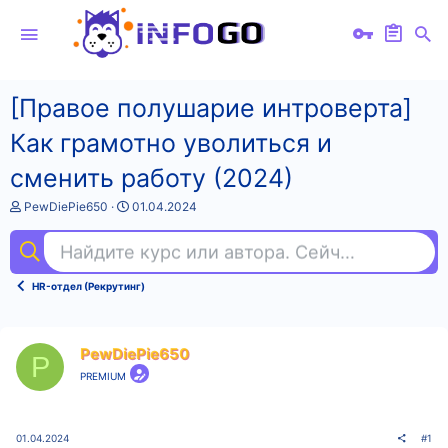
[Правое полушарие интроверта]
Как грамотно уволиться и
сменить работу (2024)
А
Д
PewDiePie650
01.04.2024
в
а
т
т
Найдите курс или автора. Сейчас ищут
не
о
а
р
н
т
а
HR-отдел (Рекрутинг)
е
ч
м
а
ы
л
а
PewDiePie650
P
PREMIUM
01.04.2024
#1