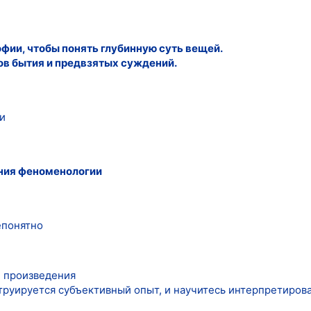
фии, чтобы понять глубинную суть вещей.
в бытия и предвзятых суждений.
и
ния феноменологии
епонятно
 произведения
струируется субъективный опыт, и научитесь интерпретиров