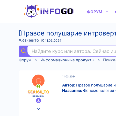
ФОРУМ
[Правое полушарие интроверт
А
Д
GEK166_TO
11.03.2024
в
а
т
т
Найдите курс или автора. Сейчас 
о
а
р
н
Форум
Информационные продукты
Психо
т
а
е
ч
м
а
ы
л
11.03.2024
а
G
Автор:
Правое полушарие и
Название:
Феноменология - 
GEK166_TO
PREMIUM
25.08.2022
584