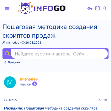
Пошаговая методика создания
скриптов продаж
А
Д
mishodev
26.08.2022
в
а
т
т
Найдите курс или автора. Сейчас ищут
com
о
а
р
н
т
а
Продажи
е
ч
м
а
ы
л
а
mishodev
M
PREMIUM
26.08.2022
#1
Название:
Пошаговая методика создания скриптов