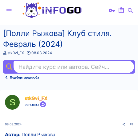
[Полли Рыжова] Клуб стиля.
Февраль (2024)
А
Д
stk9vi_FX
08.03.2024
в
а
т
т
Найдите курс или автора. Сейчас ищут
пр
о
а
р
н
т
а
Подбор гардероба
е
ч
м
а
ы
л
а
stk9vi_FX
S
PREMIUM
08.03.2024
#1
Автор:
Полли Рыжова