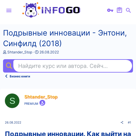
Подрывные инновации - Энтони,
Синфилд (2018)
А
Д
Shtander_Stop
26.08.2022
в
а
т
т
Найдите курс или автора. Сейчас ищут
гит
о
а
р
н
т
а
Бизнес книги
е
ч
м
а
ы
л
а
Shtander_Stop
S
PREMIUM
26.08.2022
#1
Подрывные инновации. Как выйти на