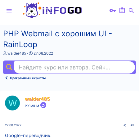
PHP Webmail с хорошим UI -
RainLoop
А
Д
waider485
27.08.2022
в
а
т
т
Найдите курс или автора. Сейчас ищут
пр
о
а
р
н
т
а
Программы и скрипты
е
ч
м
а
ы
л
а
waider485
W
PREMIUM
27.08.2022
#1
Google-переводчик: