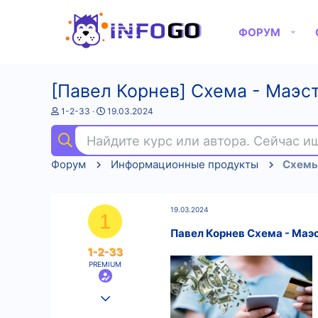
ФОРУМ
[Павел Корнев] Схема - Маэст
А
Д
1-2-33
19.03.2024
в
а
т
т
Найдите курс или автора. Сейчас 
о
а
р
н
Форум
Информационные продукты
Схемы
т
а
е
ч
м
а
ы
л
19.03.2024
а
1
Павел Корнев Схема - Маэс
1-2-33
PREMIUM
25.08.2022
575