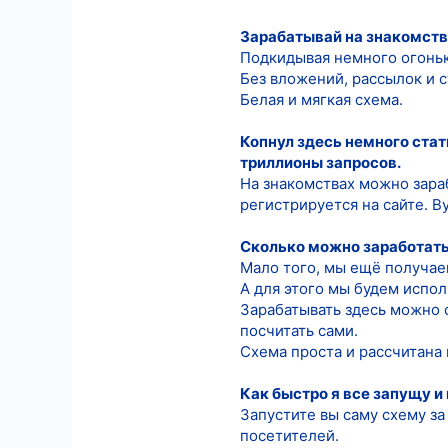
8
Зарабатывай на знакомств
Подкидывая немного огонька
18
Без вложений, рассылок и с
Белая и мягкая схема.
Копнул здесь немного стат
триллионы запросов.
На знакомствах можно зара
регистрируется на сайте. В
Сколько можно заработат
Мало того, мы ещё получаем
А для этого мы будем испо
Зарабатывать здесь можно о
посчитать сами.
Схема проста и рассчитана 
Как быстро я все запущу и
Запустите вы саму схему з
посетителей.