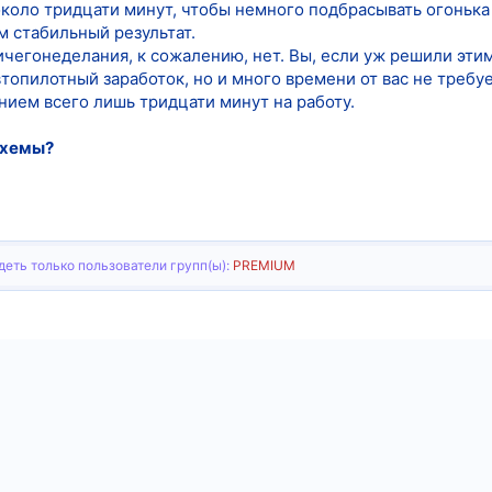
коло тридцати минут, чтобы немного подбрасывать огонька 
м стабильный результат.
ничегонеделания, к сожалению, нет. Вы, если уж решили эти
автопилотный заработок, но и много времени от вас не требу
ием всего лишь тридцати минут на работу.
схемы?
еть только пользователи групп(ы):
PREMIUM
тронная почта
Ссылка