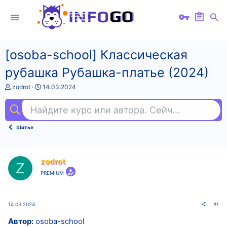
[osoba-school] Классическая
рубашка Рубашка-платье (2024)
А
Д
zodrot
14.03.2024
в
а
т
т
Найдите курс или автора. Сейчас ищут
пр
о
а
р
н
т
а
Шитье
е
ч
м
а
ы
л
а
zodrot
Z
PREMIUM
14.03.2024
#1
Автор:
osoba-school