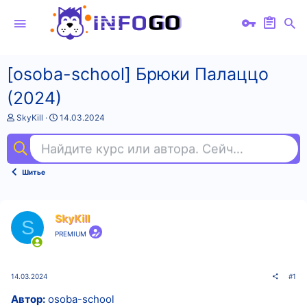
[osoba-school] Брюки Палаццо
(2024)
А
Д
SkyKill
14.03.2024
в
а
т
т
Найдите курс или автора. Сейчас ищут
ста
о
а
р
н
т
а
Шитье
е
ч
м
а
ы
л
а
SkyKill
S
PREMIUM
14.03.2024
#1
Автор:
osoba-school