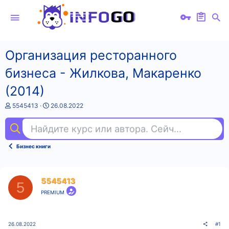
Организация ресторанного
бизнеса - Жилкова, Макаренко
(2014)
А
Д
5545413
26.08.2022
в
а
т
т
Найдите курс или автора. Сейчас ищут
ан
о
а
р
н
т
а
Бизнес книги
е
ч
м
а
ы
л
а
5545413
5
PREMIUM
26.08.2022
#1