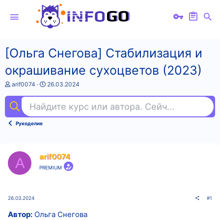
[Ольга Снегова] Стабилизация и
окрашивание сухоцветов (2023)
А
Д
arif0074
26.03.2024
в
а
т
т
Найдите курс или автора. Сейчас ищут
анг
о
а
р
н
т
а
Рукоделие
е
ч
м
а
ы
л
а
arif0074
A
PREMIUM
26.03.2024
#1
Автор:
Ольга Снегова