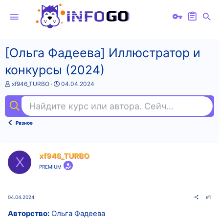
[Ольга Фадеева] Иллюстратор и
конкурсы (2024)
А
Д
xf946_TURBO
04.04.2024
в
а
т
т
Найдите курс или автора. Сейчас ищут
пен
о
а
р
н
т
а
Разное
е
ч
м
а
ы
л
а
xf946_TURBO
X
PREMIUM
04.04.2024
#1
Авторство:
Ольга Фадеева