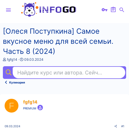
[Олеся Поступкина] Самое
вкусное меню для всей семьи.
Часть 8 (2024)
А
Д
fgfg14
09.03.2024
в
а
т
т
Найдите курс или автора. Сейчас ищут
та
о
а
р
н
т
а
Кулинария
е
ч
м
а
ы
л
а
fgfg14
F
PREMIUM
09.03.2024
#1