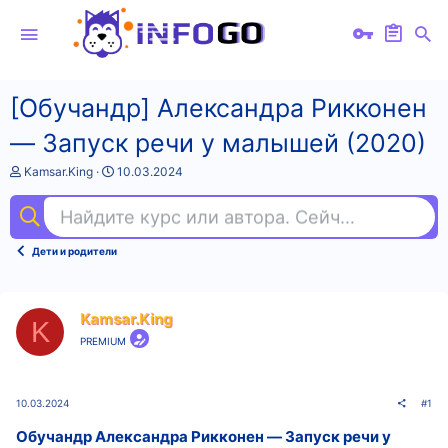
[Обучандр] Александра Рикконен
― Запуск речи у малышей (2020)
А
Д
Kamsar.King
10.03.2024
в
а
т
т
Найдите курс или автора. Сейчас ищут
ill
о
а
р
н
т
а
Дети и родители
е
ч
м
а
ы
л
а
Kamsar.King
K
PREMIUM
10.03.2024
#1
Обучандр Александра Рикконен ― Запуск речи у