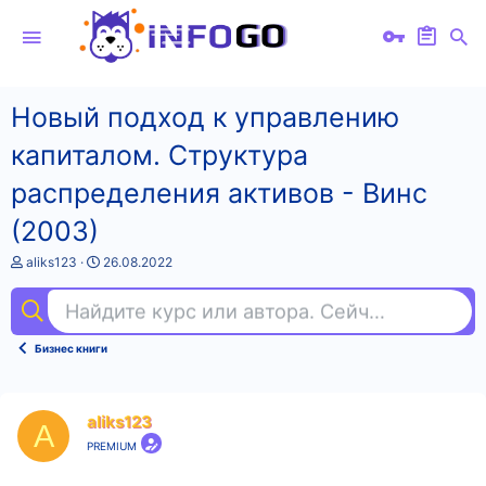
Новый подход к управлению
капиталом. Структура
распределения активов - Винс
(2003)
А
Д
aliks123
26.08.2022
в
а
т
т
Найдите курс или автора. Сейчас ищут
эм
о
а
р
н
т
а
Бизнес книги
е
ч
м
а
ы
л
а
aliks123
A
PREMIUM