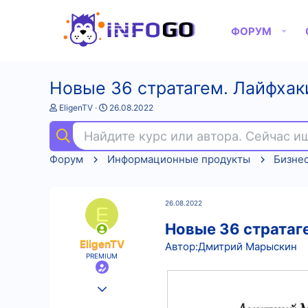
ФОРУМ
Новые 36 стратагем. Лайфхаки
А
Д
EligenTV
26.08.2022
в
а
т
т
Найдите курс или автора. Сейчас 
о
а
р
н
Форум
Информационные продукты
Бизне
т
а
е
ч
м
а
ы
л
26.08.2022
а
E
Новые 36 стратаге
EligenTV
Автор:Дмитрий Марыскин
PREMIUM
25.08.2022
547