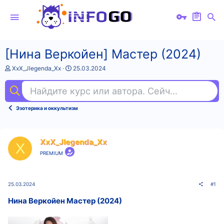
[Нина Веркойен] Мастер (2024)
А
Д
XxX_Jlegenda_Xx
25.03.2024
в
а
т
т
Найдите курс или автора. Сейчас ищут
fig
о
а
р
н
т
а
Эзотерика и оккультизм
е
ч
м
а
ы
л
а
XxX_Jlegenda_Xx
X
PREMIUM
25.03.2024
#1
Нина Веркойен Мастер (2024)