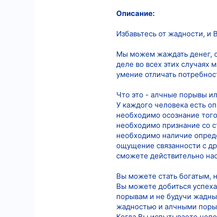
Описание:
6
18
Избавьтесь от жадности, и 
Мы можем жаждать денег, с
деле во всех этих случаях 
умение отличать потребнос
Что это - алчные порывы и
У каждого человека есть о
необходимо осознание того
необходимо признание со 
необходимо наличие опреде
ощущение связанности с др
сможете действительно нас
Вы можете стать богатым, 
Вы можете добиться успеха,
порывам и не будучи жадным
жадностью и алчными поры
Когда Вы испытываете непо