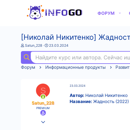
ФОРУМ
[Николай Никитенко] Жадност
А
Д
Satun_228
23.03.2024
в
а
т
т
Найдите курс или автора. Сейчас 
о
а
р
н
Форум
Информационные продукты
Развит
т
а
е
ч
м
а
ы
л
23.03.2024
а
S
Автор:
Николай Никитенко
Название:
Жадность (2022)
Satun_228
PREMIUM
25.08.2022
610