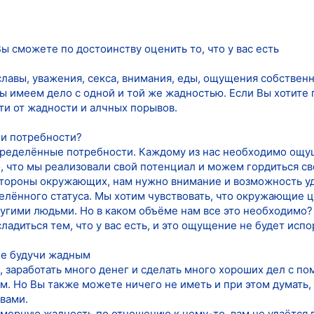
Вы сможете по достоинству оценить то, что у вас есть
лавы, уважения, секса, внимания, еды, ощущения собствен
мы имеем дело с одной и той же жадностью. Если Вы хотите
ти от жадности и алчных порывов.
ли потребности?
пределённые потребности. Каждому из нас необходимо ощу
, что мы реализовали свой потенциал и можем гордиться с
стороны окружающих, нам нужно внимание и возможность у
лённого статуса. Мы хотим чувствовать, что окружающие це
угими людьми. Но в каком объёме нам все это необходимо? 
ладиться тем, что у вас есть, и это ощущение не будет ис
не будучи жадным
 заработать много денег и сделать много хороших дел с по
. Но Вы также можете ничего не иметь и при этом думать, 
вами.
мерную жадность по отношению к чему-то, вам не удаётся 