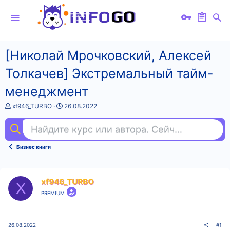
[Николай Мрочковский, Алексей
Толкачев] Экстремальный тайм-
менеджмент
А
Д
xf946_TURBO
26.08.2022
в
а
т
т
Найдите курс или автора. Сейчас ищут
бух
о
а
р
н
т
а
Бизнес книги
е
ч
м
а
ы
л
а
xf946_TURBO
X
PREMIUM
26.08.2022
#1