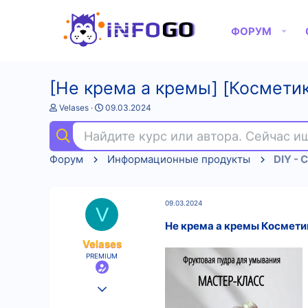
ФОРУМ
[Не крема а кремы] [Космети
А
Д
Velases
09.03.2024
в
а
т
т
Найдите курс или автора. Сейчас 
о
а
р
н
Форум
Информационные продукты
DIY - 
т
а
е
ч
м
а
ы
л
09.03.2024
а
V
Не крема а кремы Космети
Velases
PREMIUM
25.08.2022
512