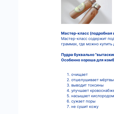
9
18
Мастер-класс (подробная 
Мастер-класс содержит под
граммах, где можно купить 
Пудра буквально "вытаскив
Особенно хороша для комби
очищает
отшелушивает мёртвы
выводит токсины
улучшает кровоснабж
насыщает кислородом
сужает поры
не сушит кожу