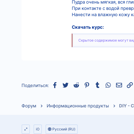
Пудра очень мягкая, вся гл
При контакте с водой прев
Нанести на влажную кожу ка
Скачать курс:
Скрытое содержимое могут вид
Facebook
Twitter
Reddit
Pinterest
Tumblr
WhatsApp
Элек
Поделиться:
Форум
Информационные продукты
DIY - 
iO
Русский (RU)