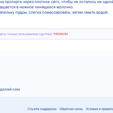
ина протерта через плотное сито, чтобы не осталось ни одно
ращается в нежное пенящееся молочко.
пельку пудры, слегка помассировать, затем смыть водой.
еть только пользователи групп(ы):
PREMIUM
тронная почта
Ссылка
Сделай сам
Служба поддержки
Обратная связь
Условия и правил