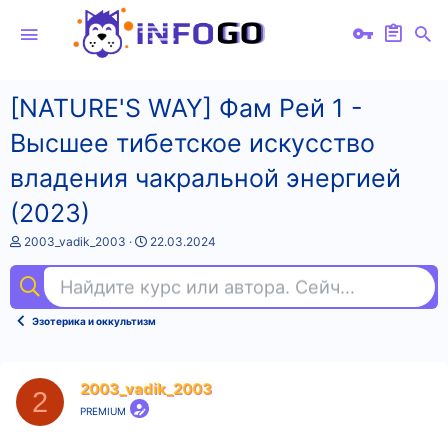
[NATURE'S WAY] Фам Рей 1 -
Высшее тибетское искусство
владения чакральной энергией
(2023)
А
Д
2003_vadik_2003
22.03.2024
в
а
т
т
Найдите курс или автора. Сейчас ищут
ки
о
а
р
н
т
а
Эзотерика и оккультизм
е
ч
м
а
ы
л
а
2003_vadik_2003
2
PREMIUM