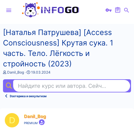
[Наталья Патрушева] [Access
Consciousness] Крутая сука. 1
часть. Тело. Лёгкость и
стройность (2023)
А
Д
Danil_Bog
19.03.2024
в
а
т
т
Найдите курс или автора. Сейчас ищут
dat
о
а
р
н
т
а
Эзотерика и оккультизм
е
ч
м
а
ы
л
а
Danil_Bog
D
PREMIUM