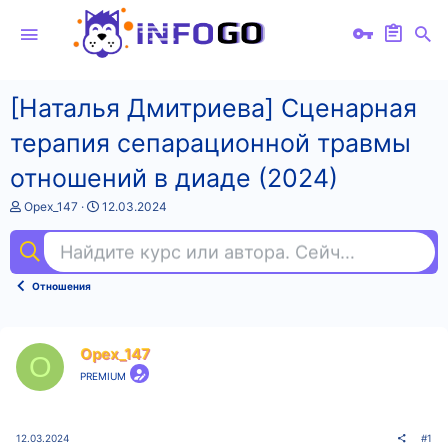
[Наталья Дмитриева] Сценарная
терапия сепарационной травмы
отношений в диаде (2024)
А
Д
Opex_147
12.03.2024
в
а
т
т
Найдите курс или автора. Сейчас ищут
кр
о
а
р
н
т
а
Отношения
е
ч
м
а
ы
л
а
Opex_147
O
PREMIUM
12.03.2024
#1