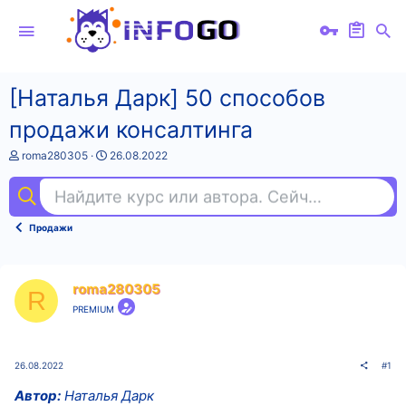
[Наталья Дарк] 50 способов
продажи консалтинга
А
Д
roma280305
26.08.2022
в
а
т
т
Найдите курс или автора. Сейчас ищут
не
о
а
р
н
т
а
Продажи
е
ч
м
а
ы
л
а
roma280305
R
PREMIUM
26.08.2022
#1
Автор:
Наталья Дарк