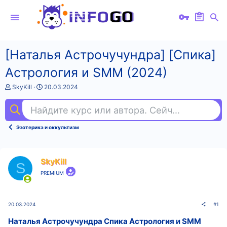
[Наталья Астрочучундра] [Спика]
Астрология и SMM (2024)
А
Д
SkyKill
20.03.2024
в
а
т
т
Найдите курс или автора. Сейчас ищут
uni
о
а
р
н
т
а
Эзотерика и оккультизм
е
ч
м
а
ы
л
а
SkyKill
S
PREMIUM
20.03.2024
#1
Наталья Астрочучундра Спика Астрология и SMM