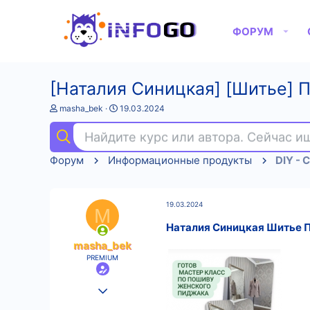
ФОРУМ
[Наталия Синицкая] [Шитье] 
А
Д
masha_bek
19.03.2024
в
а
т
т
Найдите курс или автора. Сейчас 
о
а
р
н
Форум
Информационные продукты
DIY - 
т
а
е
ч
м
а
ы
л
19.03.2024
а
M
Наталия Синицкая Шитье 
masha_bek
PREMIUM
25.08.2022
522