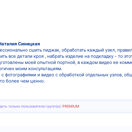
Наталия Синицкая
фессионально сшить пиджак, обработать каждый узел, правил
ть все детали кроя , набрать изделие на подкладку - то этот
дготовлены моей опытной портной, в каждом видео ее комме
огичен моим консультациям.
с фотографиями и видео с обработкой отдельных узлов, общ
это более чем ценно.
еть только пользователи групп(ы):
PREMIUM