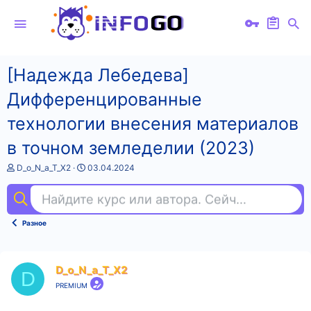
[Надежда Лебедева]
Дифференцированные
технологии внесения материалов
в точном земледелии (2023)
А
Д
D_o_N_a_T_X2
03.04.2024
в
а
т
т
Найдите курс или автора. Сейчас ищут
uni
о
а
р
н
т
а
Разное
е
ч
м
а
ы
л
а
D_o_N_a_T_X2
D
PREMIUM