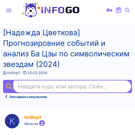
[Надежда Цветкова]
Прогнозировние событий и
анализ Ба Цзы по символическим
звездам (2024)
А
Д
kirillvp1
25.03.2024
в
а
т
т
Найдите курс или автора. Сейчас ищут
яп
о
а
р
н
т
а
Эзотерика и оккультизм
е
ч
м
а
ы
л
а
kirillvp1
K
PREMIUM