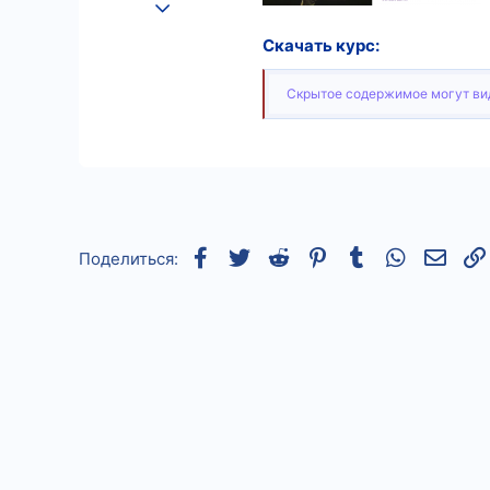
25.08.2022
540
Скачать курс:
6
Скрытое содержимое могут вид
18
Facebook
Twitter
Reddit
Pinterest
Tumblr
WhatsApp
Элек
Поделиться: