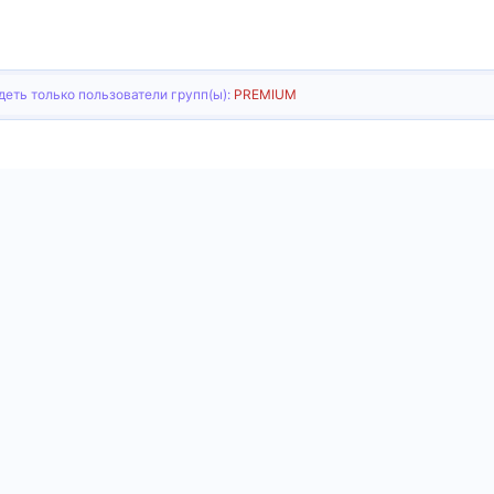
еть только пользователи групп(ы):
PREMIUM
тронная почта
Ссылка