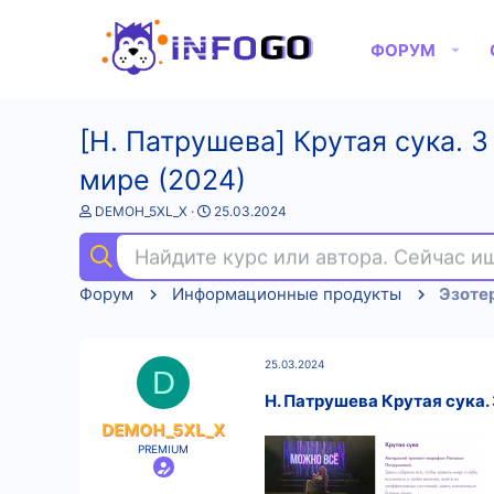
ФОРУМ
[Н. Патрушева] Крутая сука. 
мире (2024)
А
Д
DEMOH_5XL_X
25.03.2024
в
а
т
т
Найдите курс или автора. Сейчас 
о
а
р
н
Форум
Информационные продукты
Эзоте
т
а
е
ч
м
а
ы
л
25.03.2024
а
D
Н. Патрушева Крутая сука. 
DEMOH_5XL_X
PREMIUM