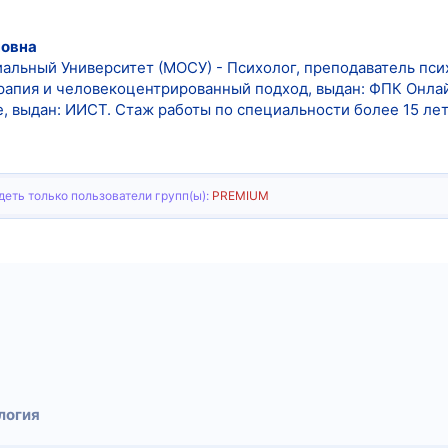
новна
льный Университет (МОСУ) - Психолог, преподаватель пси
рапия и человекоцентрированный подход, выдан: ФПК Онла
, выдан: ИИСТ. Стаж работы по специальности более 15 лет,
еть только пользователи групп(ы):
PREMIUM
тронная почта
Ссылка
логия