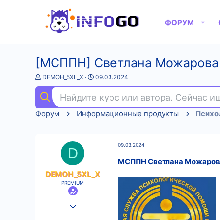
ФОРУМ
[МСППН] Светлана Можарова 
А
Д
DEMOH_5XL_X
09.03.2024
в
а
т
т
Найдите курс или автора. Сейчас 
о
а
р
н
Форум
Информационные продукты
Психо
т
а
е
ч
м
а
ы
л
09.03.2024
а
D
МСППН Светлана Можарова
DEMOH_5XL_X
PREMIUM
25.08.2022
540