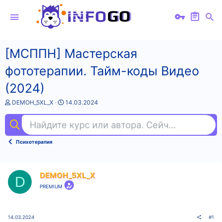
[МСППН] Мастерская
фототерапии. Тайм-коды Видео
(2024)
А
Д
DEMOH_5XL_X
14.03.2024
в
а
т
т
Найдите курс или автора. Сейчас ищут
пе
о
а
р
н
т
а
Психотерапия
е
ч
м
а
ы
л
а
DEMOH_5XL_X
D
PREMIUM
14.03.2024
#1