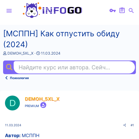
[МСППН] Как отпустить обиду
(2024)
А
Д
DEMOH_5XL_X
11.03.2024
в
а
т
т
Найдите курс или автора. Сейчас ищут
ин
о
а
р
н
т
а
Психология
е
ч
м
а
ы
л
а
DEMOH_5XL_X
D
PREMIUM
11.03.2024
#1
Автор:
МСППН