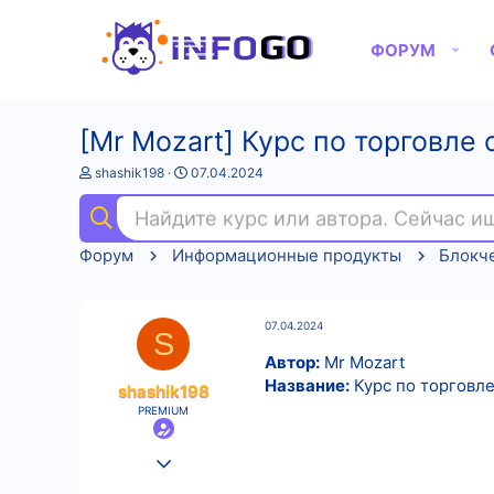
ФОРУМ
[Mr Mozart] Курс по торговле 
А
Д
shashik198
07.04.2024
в
а
т
т
Найдите курс или автора. Сейчас 
о
а
р
н
Форум
Информационные продукты
Блокч
т
а
е
ч
м
а
ы
л
07.04.2024
а
S
Автор:
Mr Mozart
Название:
Курс по торговле
shashik198
PREMIUM
25.08.2022
595