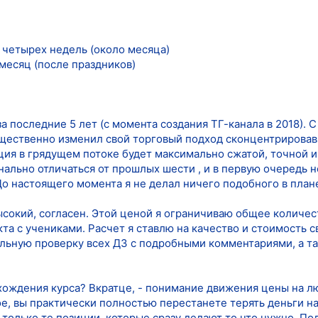
о четырех недель (около месяца)
месяц (после праздников)
за последние 5 лет (с момента создания ТГ-канала в 2018).
ущественно изменил свой торговый подход сконцентрировавш
ция в грядущем потоке будет максимально сжатой, точной 
нально отличаться от прошлых шести , и в первую очередь 
До настоящего момента я не делал ничего подобного в план
сокий, согласен. Этой ценой я ограничиваю общее количест
та с учениками. Расчет я ставлю на качество и стоимость с
льную проверку всех ДЗ с подробными комментариями, а так
хождения курса? Вкратце, - понимание движения цены на л
е, вы практически полностью перестанете терять деньги на
 только те позиции, которые сразу делают то что нужно. П