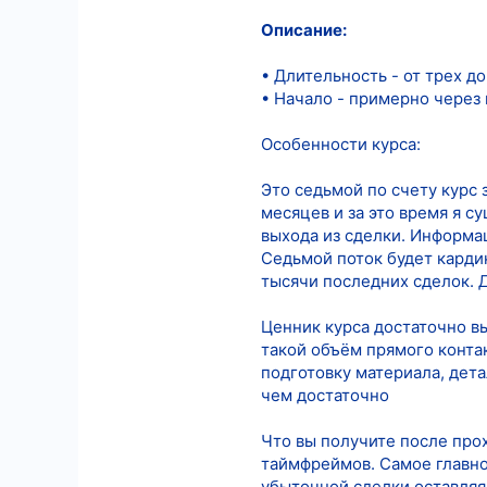
Описание:
7
18
• Длительность - от трех д
• Начало - примерно через 
Особенности курса:
Это седьмой по счету курс 
месяцев и за это время я с
выхода из сделки. Информа
Седьмой поток будет карди
тысячи последних сделок. 
Ценник курса достаточно вы
такой объём прямого контак
подготовку материала, дета
чем достаточно
Что вы получите после про
таймфреймов. Самое главно
убыточной сделки оставляя