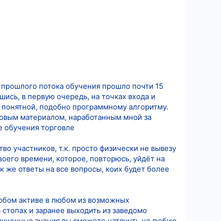
 С прошлого потока обучения прошло почти 15
ись, в первую очередь, на точках входа и
и понятной, подобно программному алгоритму.
новым материалом, наработанным мной за
е обучения торговле
во участников, т.к. просто физически не вывезу
воего времени, которое, повторюсь, уйдёт на
 же ответы на все вопросы, коих будет более
юбом активе в любом из возможных
 стопах и заранее выходить из заведомо
олученные знания вы сможете натянуть на любую