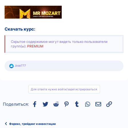
Скачать курс:
Скрытое содержимое могут видеть только пользователи
групп(ы):
PREMIUM
Р
Jose777
е
а
к
ц
и
и
Для ответа нужно войти/зарегистрироваться
:
Facebook
Twitter
Reddit
Pinterest
Tumblr
WhatsApp
Электронная
Ссылка
Поделиться:
Форекс, трейдинг и инвестиции