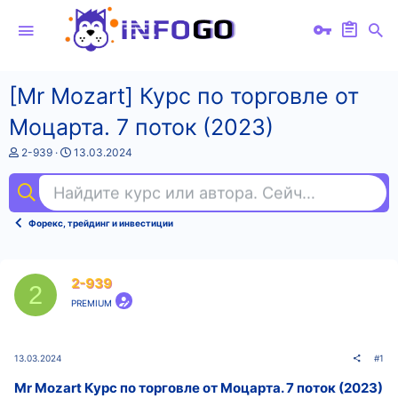
[Mr Mozart] Курс по торговле от
Моцарта. 7 поток (2023)
А
Д
2-939
13.03.2024
в
а
т
т
Найдите курс или автора. Сейчас ищут
под
о
а
р
н
т
а
Форекс, трейдинг и инвестиции
е
ч
м
а
ы
л
а
2-939
2
PREMIUM
13.03.2024
#1
Mr Mozart Курс по торговле от Моцарта. 7 поток (2023)