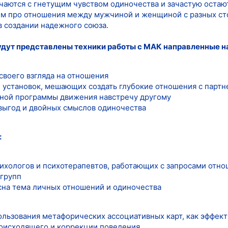
ются с гнетущим чувством одиночества и зачастую остают
им про отношения между мужчиной и женщиной с разных с
в создании надежного союза.
удут представлены техники работы с МАК направленные н
своего взгляда на отношения
и установок, мешающих создать глубокие отношения с парт
ной программы движения навстречу другому
выгод и двойных смыслов одиночества
:
сихологов и психотерапевтов, работающих с запросами отн
групп
есна тема личных отношений и одиночества
льзования метафорических ассоциативных карт, как эффек
оисходящего и коррекции поведения.