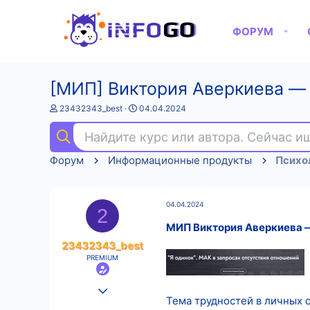
ФОРУМ
[МИП] Виктория Аверкиева ― 
А
Д
23432343_best
04.04.2024
в
а
т
т
Найдите курс или автора. Сейчас 
о
а
р
н
Форум
Информационные продукты
Психо
т
а
е
ч
м
а
ы
л
04.04.2024
а
2
МИП Виктория Аверкиева ―
23432343_best
PREMIUM
25.08.2022
Тема трудностей в личных 
553