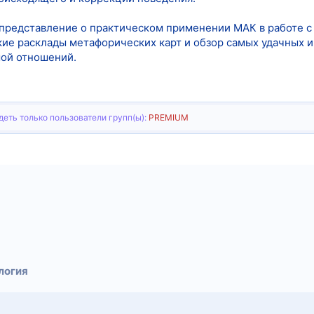
представление о практическом применении МАК в работе с
кие расклады метафорических карт и обзор самых удачных и
мой отношений.
еть только пользователи групп(ы):
PREMIUM
тронная почта
Ссылка
логия