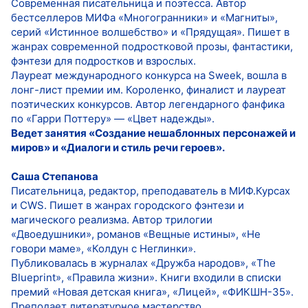
Современная писательница и поэтесса. Автор
бестселлеров МИФа «Многогранники» и «Магниты»,
серий «Истинное волшебство» и «Прядущая». Пишет в
жанрах современной подростковой прозы, фантастики,
фэнтези для подростков и взрослых.
Лауреат международного конкурса на Sweek, вошла в
лонг-лист премии им. Короленко, финалист и лауреат
поэтических конкурсов. Автор легендарного фанфика
по «Гарри Поттеру» — «Цвет надежды».
Ведет занятия «Создание нешаблонных персонажей и
миров» и «Диалоги и стиль речи героев».
Саша Степанова
Писательница, редактор, преподаватель в МИФ.Курсах
и CWS. Пишет в жанрах городского фэнтези и
магического реализма. Автор трилогии
«Двоедушники», романов «Вещные истины», «Не
говори маме», «Колдун с Неглинки».
Публиковалась в журналах «Дружба народов», «The
Blueprint», «Правила жизни». Книги входили в списки
премий «Новая детская книга», «Лицей», «ФИКШН-35».
Преподает литературное мастерство.