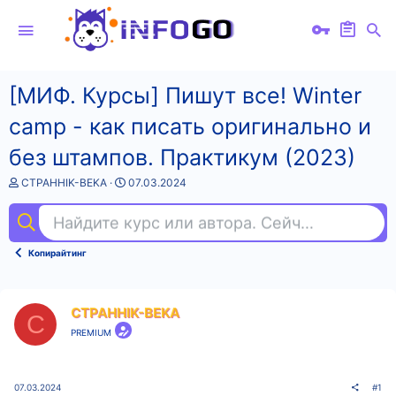
[МИФ. Курсы] Пишут все! Winter
camp - как писать оригинально и
без штампов. Практикум (2023)
А
Д
CTPAHHIK-BEKA
07.03.2024
в
а
т
т
Найдите курс или автора. Сейчас ищут
ста
о
а
р
н
т
а
Копирайтинг
е
ч
м
а
ы
л
а
CTPAHHIK-BEKA
C
PREMIUM
07.03.2024
#1