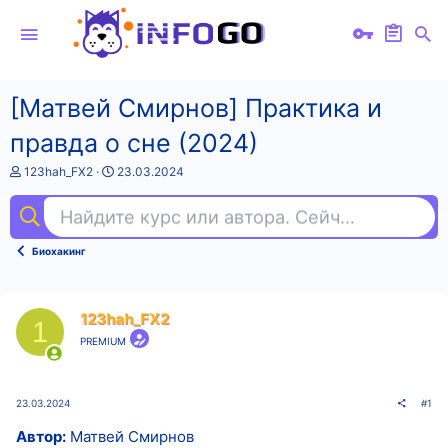
[Матвей Смирнов] Практика и
правда о сне (2024)
А
Д
123hah_FX2
23.03.2024
в
а
т
т
Найдите курс или автора. Сейчас ищут
яп
о
а
р
н
т
а
Биохакинг
е
ч
м
а
ы
л
а
123hah_FX2
1
PREMIUM
23.03.2024
#1
Автор:
Матвей Смирнов