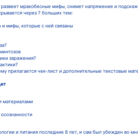
й развеет мракобесные мифы, снимет напряжение и подскаж
крывается через 7 больших тем:
 и мифы, которые с ней связаны
за?
ьминтозов
тики заражения?
лактики?
ему прилагается чек-лист и дополнительные текстовые мат
дит
и материалами
 осознанности
логии и питания последние 8 лет, и сам был убежден во мн