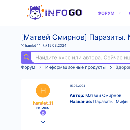
ФОРУМ
[Матвей Смирнов] Паразиты. 
А
Д
hamlet_11
15.03.2024
в
а
т
т
Найдите курс или автора. Сейчас 
о
а
р
н
Форум
Информационные продукты
Здоров
т
а
е
ч
м
а
ы
л
15.03.2024
а
H
Автор:
Матвей Смирнов
Название:
Паразиты. Мифы 
hamlet_11
PREMIUM
25.08.2022
554