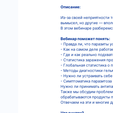
Описание:
7
18
Из-за своей неприятности 
вымысел, но другие — впол
В этом вебинаре разберемс
Вебинар поможет понять:
- Правда ли, что паразиты
- Как на самом деле работа
- Где и как реально подхв
- Статистика заражения про
- Глобальная статистика о 
- Методы диагностики гель
- Нужно ли устраивать себ
- Симптоматика паразитоза
Нужно ли принимать антипа
Также мы обсудим проблема
обрабатываются продукты п
Отвечаем на эти и многие д
Что внутри?