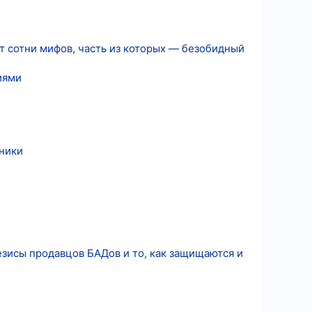
т сотни мифов, часть из которых — безобидный
иями
чники
зисы продавцов БАДов и то, как защищаются и