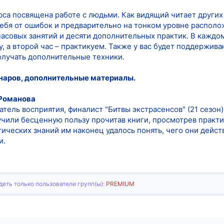
рса посвящена работе с людьми. Как видящий читает других
ебя от ошибок и предварительно на тонком уровне располож
часовых занятий и десяти дополнительных практик. В каждо
, а второй час – практикуем. Также у вас будет поддержив
получать дополнительные техники.
наров, дополнительные материалы.
 Романова
атель восприятия, финалист "Битвы экстрасенсов" (21 сезон)
учили бесценную пользу прочитав книги, просмотрев практ
ических знаний им наконец удалось понять, чего они действ
и.
еть только пользователи групп(ы):
PREMIUM