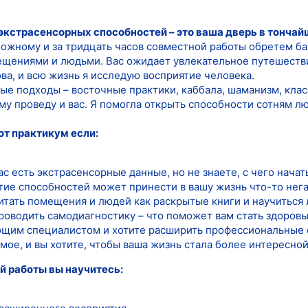
экстрасенсорных способностей – это ваша дверь в тончай
ложному и за тридцать часов совместной работы обретем б
ещениями и людьми. Вас ожидает увлекательное путешестви
ва, и всю жизнь я исследую восприятие человека.
ые подходы – восточные практики, каббала, шаманизм, клас
му проведу и вас. Я помогла открыть способности сотням лю
от практикум если:
вас есть экстрасенсорные данные, но не знаете, с чего начат
ытие способностей может принести в вашу жизнь что-то нег
читать помещения и людей как раскрытые книги и научиться
проводить самодиагностику – что поможет вам стать здоров
ющим специалистом и хотите расширить профессиональные
ое, и вы хотите, чтобы ваша жизнь стала более интересной
й работы вы научитесь: