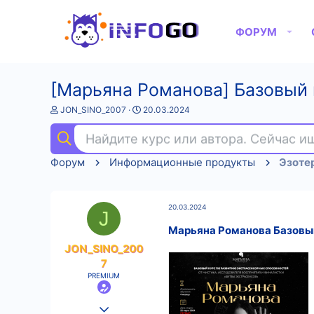
ФОРУМ
[Марьяна Романова] Базовый 
А
Д
JON_SINO_2007
20.03.2024
в
а
т
т
Найдите курс или автора. Сейчас 
о
а
р
н
Форум
Информационные продукты
Эзоте
т
а
е
ч
м
а
ы
л
20.03.2024
а
J
Марьяна Романова Базовый
JON_SINO_200
7
PREMIUM
25.08.2022