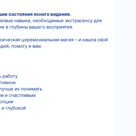
шие состояния ясного видения.
азовые навыки, необходимые экстрасенсу для
е в глубины вашего восприятия.
сическая церемониальная магия – и нашла свой
дей, помогу и вам.
ь работу
ативное
 лучше их понимать
ым и счастливым
 опции
 и глубокой