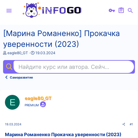
[Марина Романенко] Прокачка
уверенности (2023)
А
Д
eagle80_GT
19.03.2024
в
а
т
т
Найдите курс или автора. Сейчас ищут
фи
о
а
р
н
т
а
Саморазвитие
е
ч
м
а
ы
л
а
eagle80_GT
E
PREMIUM
19.03.2024
#1
Марина Романенко Прокачка уверенности (2023)