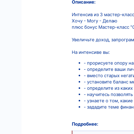
Описание:
566
Интенсив из 3 мастер-клас
7
Хочу - Могу - Делаю
18
плюс бонус Мастер-класс "
Увеличьте доход, запрогра
На интенсиве вы:
- прорисуете опору на
- определите ваши ли
- вместо старых нега
- установите баланс ме
- определите из каких
- научитесь позволять
- узнаете о том, каки
- зададите теме фина
Подробнее: