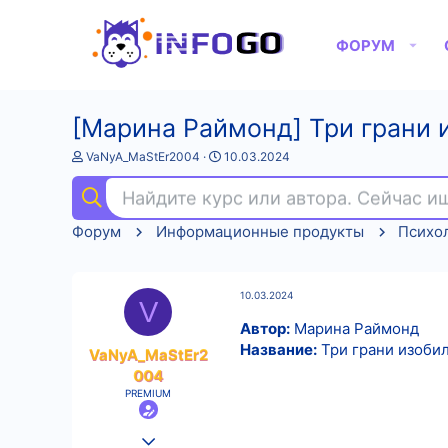
ФОРУМ
[Марина Раймонд] Три грани 
А
Д
VaNyA_MaStEr2004
10.03.2024
в
а
т
т
Найдите курс или автора. Сейчас 
о
а
р
н
Форум
Информационные продукты
Психо
т
а
е
ч
м
а
ы
л
10.03.2024
а
V
Автор:
Марина Раймонд
Название:
Три грани изобил
VaNyA_MaStEr2
004
PREMIUM
25.08.2022