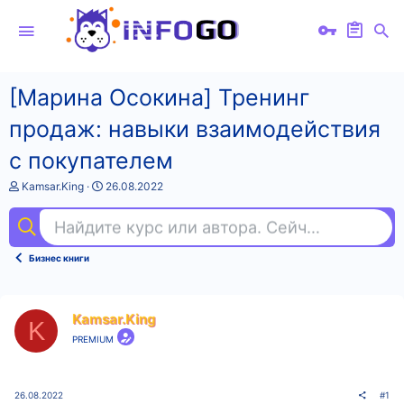
[Марина Осокина] Тренинг
продаж: навыки взаимодействия
с покупателем
А
Д
Kamsar.King
26.08.2022
в
а
т
т
Найдите курс или автора. Сейчас ищут
ху
о
а
р
н
т
а
Бизнес книги
е
ч
м
а
ы
л
а
Kamsar.King
K
PREMIUM
26.08.2022
#1