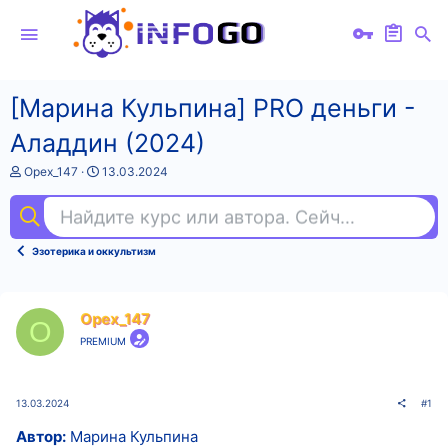
[Марина Кульпина] PRO деньги -
Аладдин (2024)
А
Д
Opex_147
13.03.2024
в
а
т
т
Найдите курс или автора. Сейчас ищут
iel
о
а
р
н
т
а
Эзотерика и оккультизм
е
ч
м
а
ы
л
а
Opex_147
O
PREMIUM
13.03.2024
#1
Автор:
Марина Кульпина