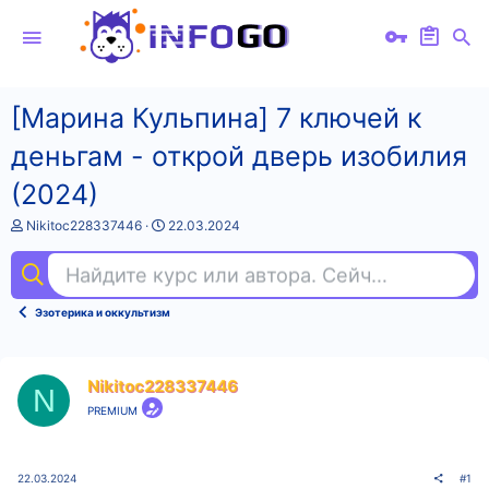
[Марина Кульпина] 7 ключей к
деньгам - открой дверь изобилия
(2024)
А
Д
Nikitoc228337446
22.03.2024
в
а
т
т
Найдите курс или автора. Сейчас ищут
agi
о
а
р
н
т
а
Эзотерика и оккультизм
е
ч
м
а
ы
л
а
Nikitoc228337446
N
PREMIUM
22.03.2024
#1